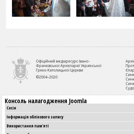
Офіційний медіаресурс Івано-
Архі
Франківської Архієпархії Української
Прот
Греко-Католицької Церкви
Єпар
Синк
©2004–2020
Синк
Синк
Судо
Консоль налагодження Joomla
Сесія
Інформація облікового запису
Використання пам'яті