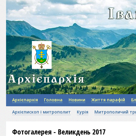
Архієпархія
Головна
Новини
Життя парафій
Б
Архієпископ і митрополит
Курія
Митрополичий тр
Фотогалерея - Великдень 2017