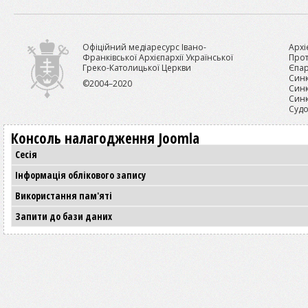
Офіційний медіаресурс Івано-
Архі
Франківської Архієпархії Української
Прот
Греко-Католицької Церкви
Єпар
Синк
©2004–2020
Синк
Синк
Судо
Консоль налагодження Joomla
Сесія
Інформація облікового запису
Використання пам'яті
Запити до бази даних