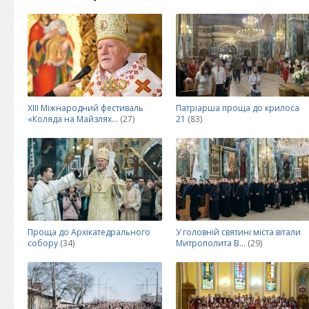
ХІІІ Міжнародний фестиваль
Патріарша проща до крилоса
«Коляда на Майзлях...
(27)
21
(83)
Проща до Архікатедрального
У головній святині міста вітали
собору
(34)
Митрополита В...
(29)