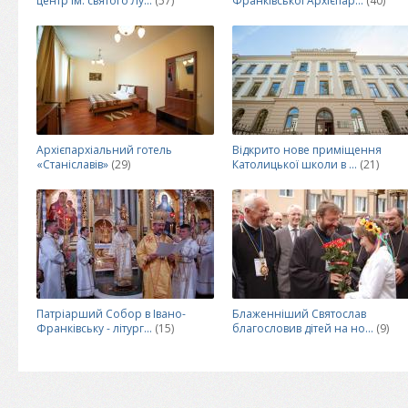
центр ім. святого Лу...
(57)
Франківської Архієпар...
(40)
Архієпархіальний готель
Відкрито нове приміщення
«Станіславів»
(29)
Католицької школи в ...
(21)
Патріарший Собор в Івано-
Блаженніший Святослав
Франківську - літург...
(15)
благословив дітей на но...
(9)