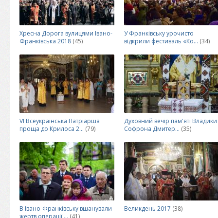
Хресна Дорога вулицями Івано-
У Франківську урочисто
Франківська 2018
(45)
відкрили фестиваль «Ко...
(34)
VI Всеукраїнська Патріарша
Духовний вечір пам'яті Владики
проща до Крилоса 2...
(79)
Софрона Дмитер...
(35)
В Івано-Франківську вшанували
Великдень 2017
(38)
жертв операції ...
(41)