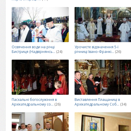
Освячення води на річці
Урочисте відзначення 5-ї
Бистриця (Надвірнянсь...
(24)
річниці Івано-Франкі...
(26)
Пасхальні богослужіння в
Виставлення Плащаниці в
Архікатедральному со...
(26)
Архікатедральному Соб...
(34)