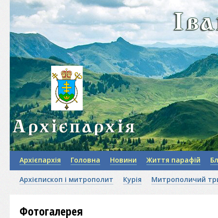
Архієпархія
Головна
Новини
Життя парафій
Б
Архієпископ і митрополит
Курія
Митрополичий тр
Фотогалерея