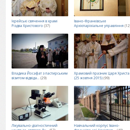
Ієрейські свячення в храмі
Івано-Франківське
Різдва Христового
(37)
Архієпаріхіальне управління
(12
Владика Йосафат з пастирським
Храмовий празник Царя Христа
візитом відвіда...
(29)
(25 жовтня 2015)
(99)
Лікувально-діагностичний
Навчальний корпус Івано-