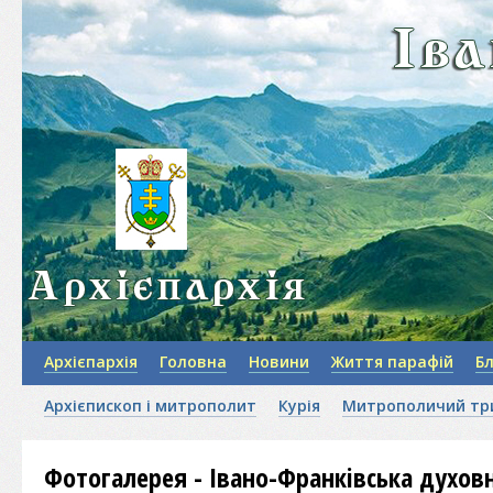
Архієпархія
Головна
Новини
Життя парафій
Б
Архієпископ і митрополит
Курія
Митрополичий тр
Фотогалерея - Івано-Франківська духовн