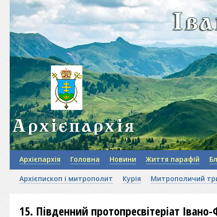
Архієпархія
Головна
Новини
Життя парафій
Б
Архієпископ і митрополит
Курія
Митрополичий тр
15. Південний протопресвітеріат Івано-