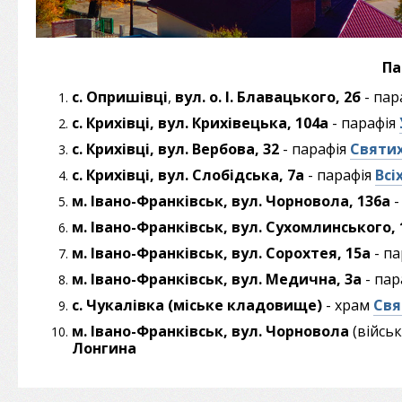
Па
с. Опришівці
,
вул. о. І. Блавацького, 2б
- пар
с. Крихівці, вул. Крихівецька, 104а
- парафія
с. Крихівці, вул. Вербова, 32
- парафія
Святих
с. Крихівці, вул. Слобідська, 7а
- парафія
Всі
м. Івано-Франківськ, вул. Чорновола, 136а
-
м. Івано-Франківськ, вул. Сухомлинського, 
м. Івано-Франківськ, вул. Сорохтея, 15а
- п
м. Івано-Франківськ, вул. Медична, 3а
- пар
с. Чукалівка
(міське кладовище)
- храм
Свя
м. Івано-Франківськ, вул. Чорновола
(війсь
Лонгина