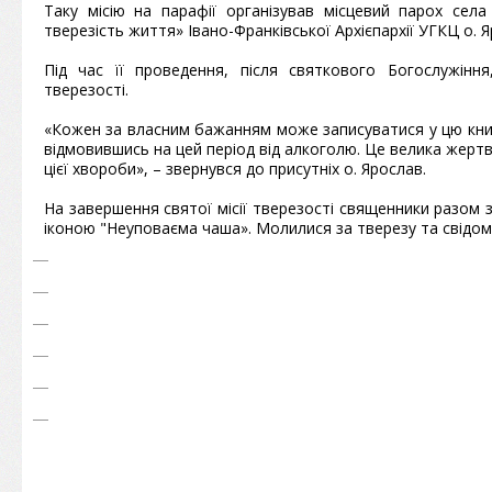
Таку місію на парафії організував місцевий парох сел
тверезість життя» Івано-Франківської Архієпархії УГКЦ о.
Під час її проведення, після святкового Богослужінн
тверезості.
«Кожен за власним бажанням може записуватися у цю книгу
відмовившись на цей період від алкоголю. Це велика жертва
цієї хвороби», – звернувся до присутніх о. Ярослав.
На завершення святої місії тверезості священники разом 
іконою "Неуповаєма чаша». Молилися за тверезу та свідому