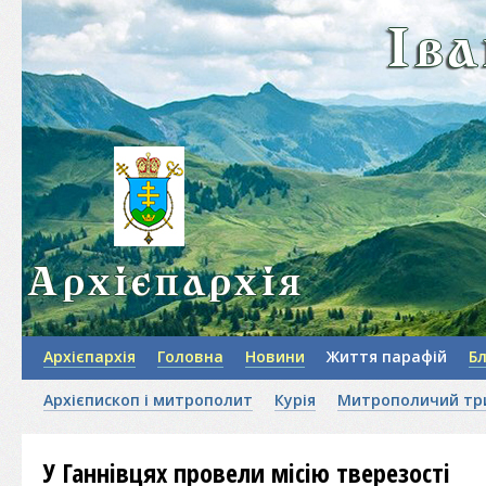
Архієпархія
Головна
Новини
Життя парафій
Б
Архієпископ і митрополит
Курія
Митрополичий тр
У Ганнівцях провели місію тверезості