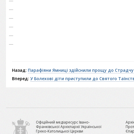
Назад:
Парафіяни Ямниці здійснили прощу до Страдчу
Вперед:
У Болехові діти приступили до Святого Таїнст
Офіційний медіаресурс Івано-
Архі
Франківської Архієпархії Української
Прот
Греко-Католицької Церкви
Єпар