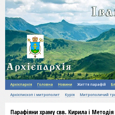
Архієпархія
Головна
Новини
Життя парафій
Б
Архієпископ і митрополит
Курія
Митрополичий тр
Парафіяни храму свв. Кирила і Методія