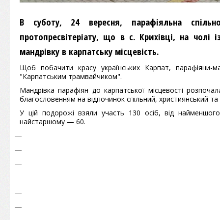
В суботу, 24 вересня, парафіяльна спіль
протопресвітеріату, що в с. Крихівці, на чолі
мандрівку в карпатську місцевість.
Щоб побачити красу українських Карпат, парафіяни-ма
"Карпатським трамвайчиком".
Мандрівка парафіян до карпатської місцевості розпочала
благословенням на відпочинок спільний, християнський та 
У цій подорожі взяли участь 130 осіб, від найменшог
найстаршому — 60.