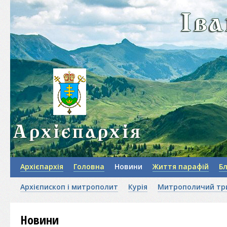
Архієпархія
Головна
Новини
Життя парафій
Б
Архієпископ і митрополит
Курія
Митрополичий тр
Новини