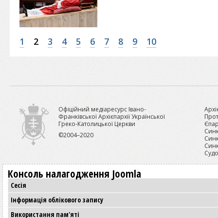
1
2
3
4
5
6
7
8
9
10
Офіційний медіаресурс Івано-
Архі
Франківської Архієпархії Української
Прот
Греко-Католицької Церкви
Єпар
Синк
©2004–2020
Синк
Синк
Судо
Консоль налагодження Joomla
Сесія
Інформація облікового запису
Використання пам'яті