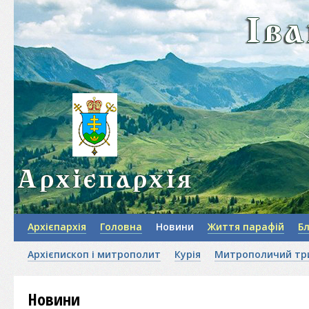
Архієпархія
Головна
Новини
Життя парафій
Б
Архієпископ і митрополит
Курія
Митрополичий тр
Новини