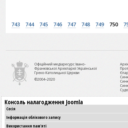
743
744
745
746
747
748
749
750
7
Офіційний медіаресурс Івано-
Архі
Франківської Архієпархії Української
Прот
Греко-Католицької Церкви
Єпар
Синк
©2004–2020
Синк
Синк
Судо
Консоль налагодження Joomla
Сесія
Інформація облікового запису
Використання пам'яті