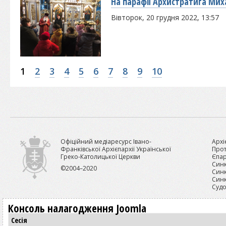
На парафії Архистратига Миха
Вівторок, 20 грудня 2022, 13:57
1
2
3
4
5
6
7
8
9
10
Офіційний медіаресурс Івано-
Архі
Франківської Архієпархії Української
Прот
Греко-Католицької Церкви
Єпар
Синк
©2004–2020
Синк
Синк
Судо
Консоль налагодження Joomla
Сесія