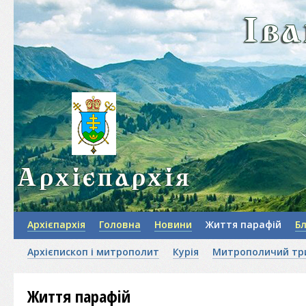
Архієпархія
Головна
Новини
Життя парафій
Б
Архієпископ і митрополит
Курія
Митрополичий тр
Життя парафій